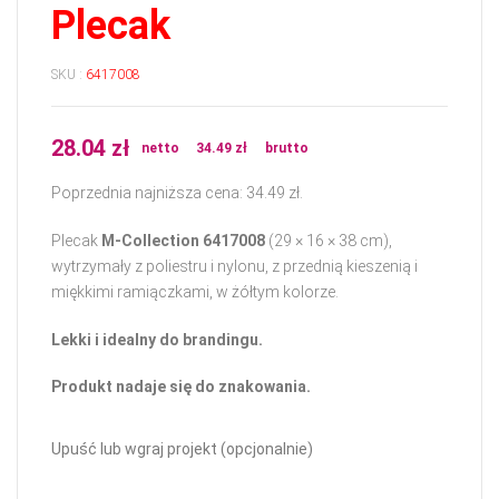
Plecak
SKU :
6417008
28.04
zł
netto
34.49
zł
brutto
Poprzednia najniższa cena:
34.49
zł
.
Plecak
M-Collection 6417008
(29 × 16 × 38 cm),
wytrzymały z poliestru i nylonu, z przednią kieszenią i
miękkimi ramiączkami, w żółtym kolorze.
Lekki i idealny do brandingu.
Produkt nadaje się do znakowania.
Upuść lub wgraj projekt (opcjonalnie)