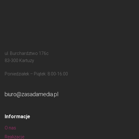
ul. Burchardztwo 176c
83-300 Kartuzy
Poniedziałek – Piątek: 8:00-16:00
biuro@zasadamedia.pl
Informacje
O nas
Realizacje