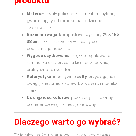
produktu
Materiał
: trwały poliester z elementami nylonu,
gwarantujący odporność na codzienne
użytkowanie
Rozmiar i waga
: kompaktowe wymiary
29 × 16 ×
38 cm
, lekki i praktyczny — idealny do
codziennego noszenia
Wygoda użytkowania
: miękkie, regulowane
ramiączka oraz przednia kieszeń zapewniają
praktyczność i komfort
Kolorystyka
: intensywnie
żółty
, przyciągający
uwagę, znakomicie sprawdza się w roli nośnika
marki
Dostępność kolorów
: poza żółtym — czarny,
pomarańczowy, niebieski, czerwony
Dlaczego warto go wybrać?
To idealny gadżet reklamowy — praktyczny, często