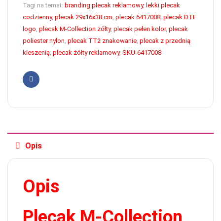
Tagi na temat:
branding plecak reklamowy
,
lekki plecak
codzienny
,
plecak 29x16x38 cm
,
plecak 6417008
,
plecak DTF
logo
,
plecak M-Collection żółty
,
plecak pełen kolor
,
plecak
poliester nylon
,
plecak TT2 znakowanie
,
plecak z przednią
kieszenią
,
plecak żółty reklamowy
,
SKU-6417008
Facebook
Opis
Opis
Plecak M-Collection