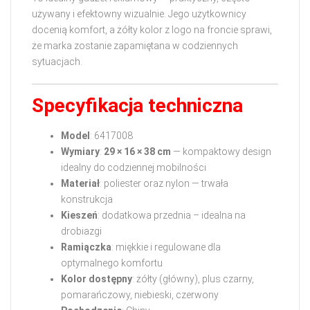
używany i efektowny wizualnie. Jego użytkownicy
docenią komfort, a żółty kolor z logo na froncie sprawi,
że marka zostanie zapamiętana w codziennych
sytuacjach.
Specyfikacja techniczna
Model
: 6417008
Wymiary
:
29 × 16 × 38 cm
— kompaktowy design
idealny do codziennej mobilności
Materiał
: poliester oraz nylon — trwała
konstrukcja
Kieszeń
: dodatkowa przednia – idealna na
drobiazgi
Ramiączka
: miękkie i regulowane dla
optymalnego komfortu
Kolor dostępny
: żółty (główny), plus czarny,
pomarańczowy, niebieski, czerwony