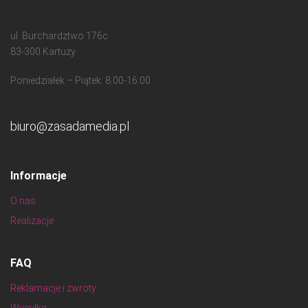
ul. Burchardztwo 176c
83-300 Kartuzy
Poniedziałek – Piątek: 8:00-16:00
biuro@zasadamedia.pl
Informacje
O nas
Realizacje
FAQ
Reklamacje i zwroty