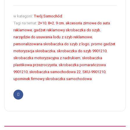
w kategorii:
Twój Samochód
Tagi na temat:
2×10
,
8×2
,
9 cm
,
akcesoria zimowe do auta
reklamowe
,
gadżet reklamowy skrobaczka do szyb
,
narzędzie do usuwania lodu z szyb reklamowe
,
personalizowana skrobaczka do szyb z logo
,
promo gadżet
motoryzacja skrobaczka
,
skrobaczka do szyb 9901210
,
skrobaczka motoryzacyjna z nadrukiem
,
skrobaczka
plastikowa przezroczysta
,
skrobaczka pomarańczowa
9901210
,
skrobaczka samochodowa 22
,
SKU-9901210
,
upominek firmowy skrobaczka samochodowa
Facebook