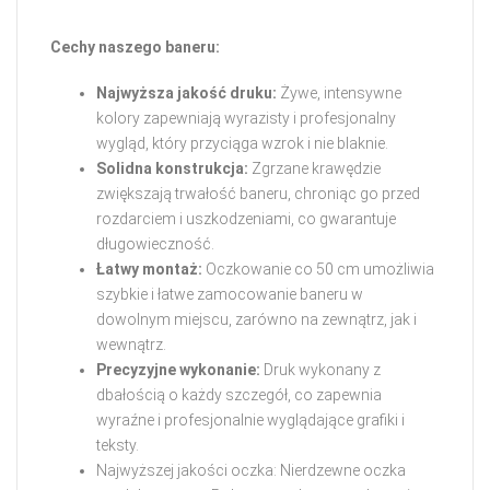
Cechy naszego baneru:
Najwyższa jakość druku:
Żywe, intensywne
kolory zapewniają wyrazisty i profesjonalny
wygląd, który przyciąga wzrok i nie blaknie.
Solidna konstrukcja:
Zgrzane krawędzie
zwiększają trwałość baneru, chroniąc go przed
rozdarciem i uszkodzeniami, co gwarantuje
długowieczność.
Łatwy montaż:
Oczkowanie co 50 cm umożliwia
szybkie i łatwe zamocowanie baneru w
dowolnym miejscu, zarówno na zewnątrz, jak i
wewnątrz.
Precyzyjne wykonanie:
Druk wykonany z
dbałością o każdy szczegół, co zapewnia
wyraźne i profesjonalnie wyglądające grafiki i
teksty.
Najwyższej jakości oczka: Nierdzewne oczka