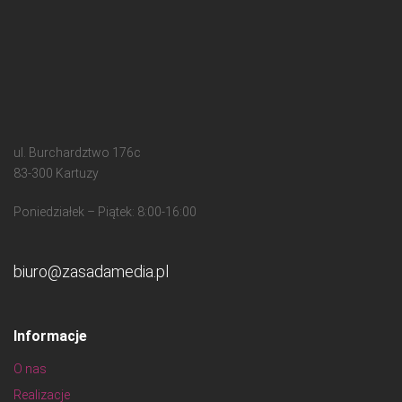
ul. Burchardztwo 176c
83-300 Kartuzy
Poniedziałek – Piątek: 8:00-16:00
biuro@zasadamedia.pl
Informacje
O nas
Realizacje