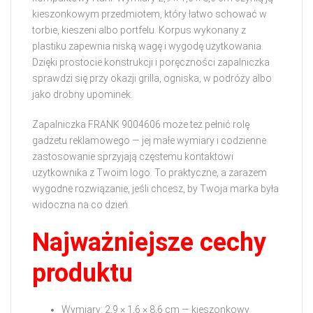
kieszonkowym przedmiotem, który łatwo schować w
torbie, kieszeni albo portfelu. Korpus wykonany z
plastiku zapewnia niską wagę i wygodę użytkowania.
Dzięki prostocie konstrukcji i poręczności zapalniczka
sprawdzi się przy okazji grilla, ogniska, w podróży albo
jako drobny upominek.
Zapalniczka FRANK 9004606 może też pełnić rolę
gadżetu reklamowego — jej małe wymiary i codzienne
zastosowanie sprzyjają częstemu kontaktowi
użytkownika z Twoim logo. To praktyczne, a zarazem
wygodne rozwiązanie, jeśli chcesz, by Twoja marka była
widoczna na co dzień.
Najważniejsze cechy
produktu
Wymiary: 2,9 × 1,6 × 8,6 cm — kieszonkowy