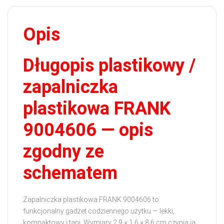
Opis
Długopis plastikowy /
zapalniczka
plastikowa FRANK
9004606 — opis
zgodny ze
schematem
Zapalniczka plastikowa FRANK 9004606 to
funkcjonalny gadżet codziennego użytku — lekki,
kompaktowy i tani. Wymiary 2,9 × 1,6 × 8,6 cm czynią ją