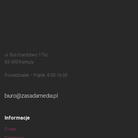
ul. Burchardztwo 176c
83-300 Kartuzy
Poniedziałek – Piątek: 8:00-16:00
biuro@zasadamedia.pl
Informacje
O nas
Realizacje