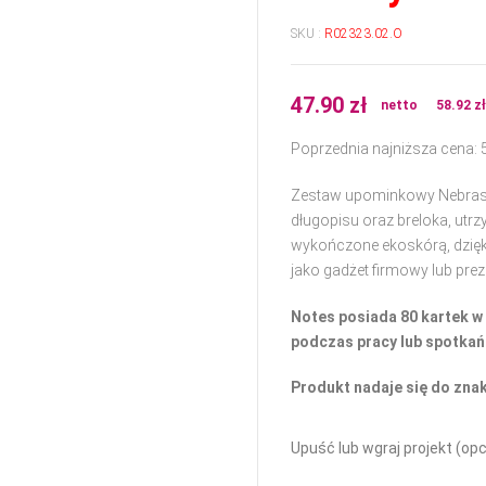
SKU :
R02323.02.O
47.90
zł
netto
58.92
z
Poprzednia najniższa cena:
Zestaw upominkowy Nebraska
długopisu oraz breloka, utrz
wykończone ekoskórą, dzięki
jako gadżet firmowy lub pre
Notes posiada 80 kartek w 
podczas pracy lub spotkań
Produkt nadaje się do zna
Upuść lub wgraj projekt (opc