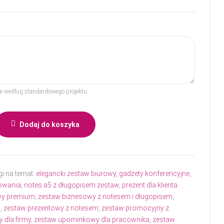
rze według standardowego projektu.
Dodaj do koszyka
gi na temat:
elegancki zestaw biurowy
,
gadżety konferencyjne
,
owania
,
notes a5 z długopisem zestaw
,
prezent dla klienta
wy premium
,
zestaw biznesowy z notesem i długopisem
,
h
,
zestaw prezentowy z notesem
,
zestaw promocyjny z
 dla firmy
,
zestaw upominkowy dla pracownika
,
zestaw