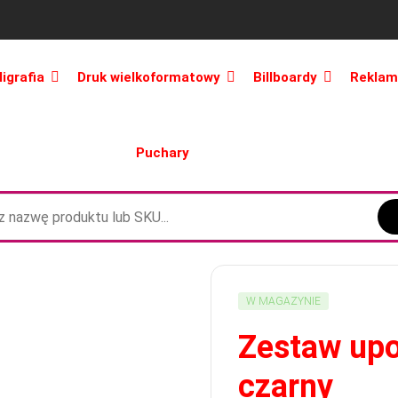
ligrafia
Druk wielkoformatowy
Billboardy
Reklam
Puchary
W MAGAZYNIE
Zestaw up
czarny