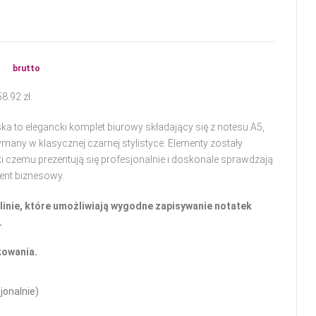
132.72
zł
ł
brutto
58.92
zł
.
 to elegancki komplet biurowy składający się z notesu A5,
ymany w klasycznej czarnej stylistyce. Elementy zostały
 czemu prezentują się profesjonalnie i doskonale sprawdzają
zent biznesowy.
linie, które umożliwiają wygodne zapisywanie notatek
.
kowania.
jonalnie)