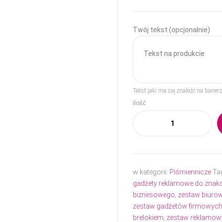
Twój tekst (opcjonalnie)
Tekst jaki ma się znaleźć na bane
ilość
w kategorii:
Piśmiennicze
Ta
gadżety reklamowe do znak
biznesowego
,
zestaw biuro
zestaw gadżetów firmowyc
brelokiem
,
zestaw reklamowy