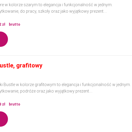
re w kolorze szarym to elegancja i funkcjonalność w jednym.
ytkowanie, do pracy, szkoły oraz jako wyjątkowy prezent.
ości materiałów, doskonale sprawdzi się w każdej sytuacji, dodając klas
2
zł
brutto
ustle, grafitowy
i Bustle w kolorze grafitowym to elegancja i funkcjonalność w jednym.
ytkowanie, podróże oraz jako wyjątkowy prezent.
ości materiałów, doskonale sprawdzi się w każdej sytuacji, dodając klas
3
zł
brutto