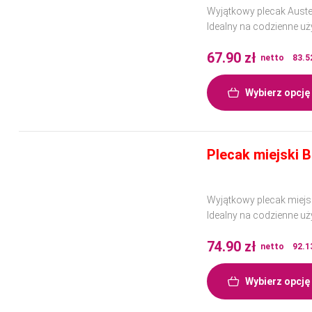
Wyjątkowy plecak Auste
Idealny na codzienne uż
Wykonany z wysokiej jak
67.90
zł
netto
83.5
Wybierz opcję
Plecak miejski B
Wyjątkowy plecak miejsk
Idealny na codzienne uż
Wykonany z wysokiej jak
74.90
zł
netto
92.1
Wybierz opcję