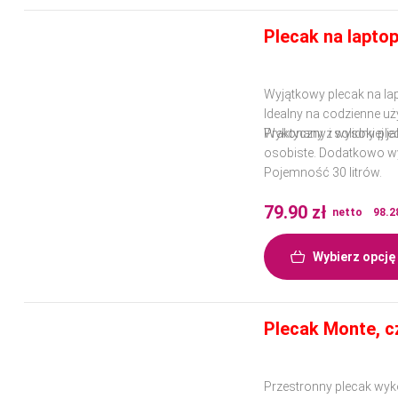
Plecak na lapto
Wyjątkowy plecak na la
Idealny na codzienne uż
Wykonany z wysokiej jak
Praktyczny i solidny pl
osobiste. Dodatkowo wy
Pojemność 30 litrów.
79.90
zł
netto
98.2
Wybierz opcję
Plecak Monte, c
Przestronny plecak wyk