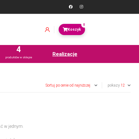
0
4
Realizacje
produktów w sklepie
pokazy
ść w jednym.