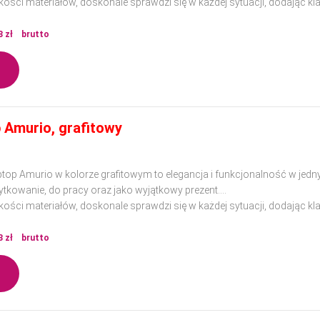
ości materiałów, doskonale sprawdzi się w każdej sytuacji, dodając klas
8
zł
brutto
p Amurio, grafitowy
ptop Amurio w kolorze grafitowym to elegancja i funkcjonalność w jedn
ytkowanie, do pracy oraz jako wyjątkowy prezent.
ości materiałów, doskonale sprawdzi się w każdej sytuacji, dodając klas
3
zł
brutto