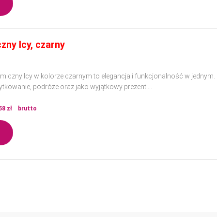
zny Icy, czarny
miczny Icy w kolorze czarnym to elegancja i funkcjonalność w jednym.
ytkowanie, podróże oraz jako wyjątkowy prezent.
ości materiałów, doskonale sprawdzi się w każdej sytuacji, dodając klas
58
zł
brutto