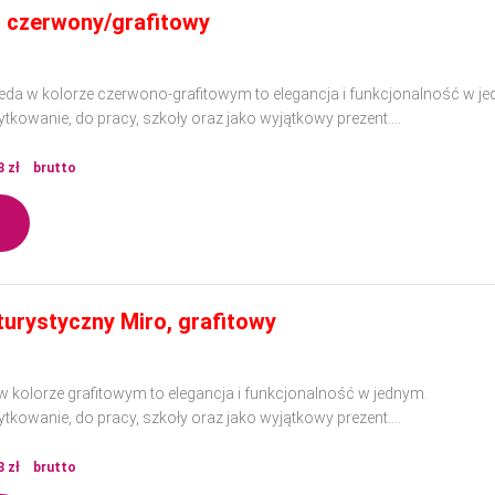
 czerwony/grafitowy
da w kolorze czerwono-grafitowym to elegancja i funkcjonalność w j
ytkowanie, do pracy, szkoły oraz jako wyjątkowy prezent.
ości materiałów, doskonale sprawdzi się w każdej sytuacji, dodając klas
8
zł
brutto
turystyczny Miro, grafitowy
 kolorze grafitowym to elegancja i funkcjonalność w jednym.
ytkowanie, do pracy, szkoły oraz jako wyjątkowy prezent.
ości materiałów, doskonale sprawdzi się w każdej sytuacji, dodając klas
3
zł
brutto