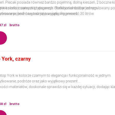
zeń. Plecak posiada również bardzo pojemną, dolną kieszeń, 2 boczne ki
kkie szelki z siateczką typu mesh. Stabilności dodaje też regulowany p
 w kolorze czarnym to elegancja i funkcjonalność w jednym.
nione poliestrową taśmą parcianą. Pojemność 30 litrów.
ytkowanie, podróże oraz jako wyjątkowy prezent.
ości materiałów, doskonale sprawdzi się w każdej sytuacji, dodając klas
47
zł
brutto
 York, czarny
ptop York w kolorze czarnym to elegancja i funkcjonalność w jednym.
ytkowanie, podróże oraz jako wyjątkowy prezent.
ości materiałów, doskonale sprawdzi się w każdej sytuacji, dodając klas
58
zł
brutto