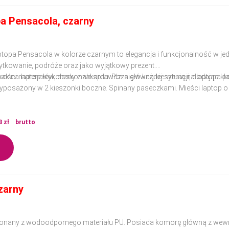
pa Pensacola, czarny
ptopa Pensacola w kolorze czarnym to elegancja i funkcjonalność w je
ytkowanie, podróże oraz jako wyjątkowy prezent.
ości materiałów, doskonale sprawdzi się w każdej sytuacji, dodając klas
ecak na laptop wykonany z żakardu. Poza główną kieszenią na laptopa 
posażony w 2 kieszonki boczne. Spinany paseczkami. Mieści laptop 
8
zł
brutto
zarny
onany z wodoodpornego materiału PU. Posiada komorę główną z wewnę