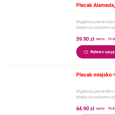
Plecak Alameda,
Wyjątkowy plecak Alame
Idealny na codzienne uż
Wykonany z wysokiej jak
59.90
zł
netto
73.6
Wybierz opcję
Plecak miejsko-
Wyjątkowy plecak Miro w
Idealny na codzienne uż
Wykonany z wysokiej jak
64.90
zł
netto
79.8