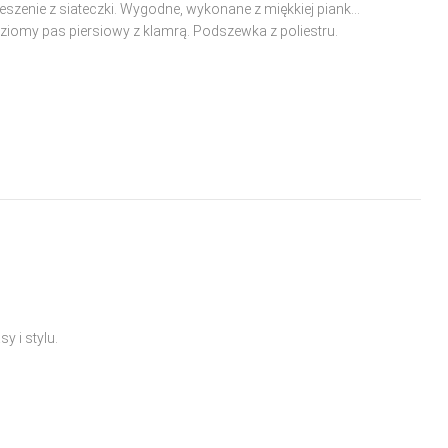
eszenie z siateczki. Wygodne, wykonane z miękkiej pianki
oziomy pas piersiowy z klamrą. Podszewka z poliestru.
y i stylu.
y i stylu.