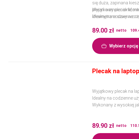
się duża, zapinana kies
plecy i wzmocnione, mię
Wyjątkowy plecak Monte
Wewnętrzne szwy wzmoc
Idealny na codzienne uż
Wykonany z wysokiej jak
89.00
zł
netto
109.
Wybierz opcję
Plecak na laptop
Wyjątkowy plecak na la
Idealny na codzienne uż
Wykonany z wysokiej jak
89.90
zł
netto
110.