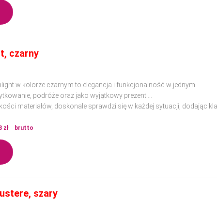
t, czarny
ight w kolorze czarnym to elegancja i funkcjonalność w jednym.
ytkowanie, podróże oraz jako wyjątkowy prezent.
ości materiałów, doskonale sprawdzi się w każdej sytuacji, dodając klas
3
zł
brutto
ustere, szary