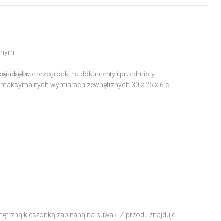
dnym.
y i stylu.
posiada dwie przegródki na dokumenty i przedmioty
o maksymalnych wymiarach zewnętrznych 30 x 26 x 6 cm.
trzną kieszonką zapinaną na suwak. Z przodu znajduje