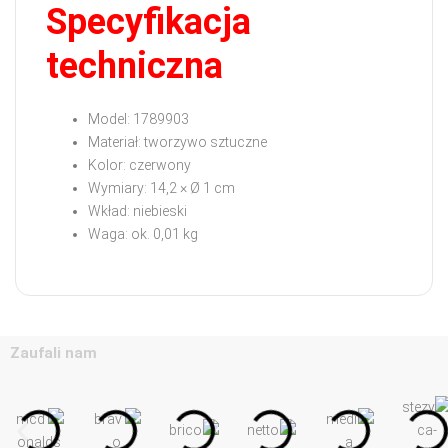
Specyfikacja
techniczna
Model: 1789903
Materiał: tworzywo sztuczne
Kolor: czerwony
Wymiary: 14,2 × Ø 1 cm
Wkład: niebieski
Waga: ok. 0,01 kg
Zaufali nam