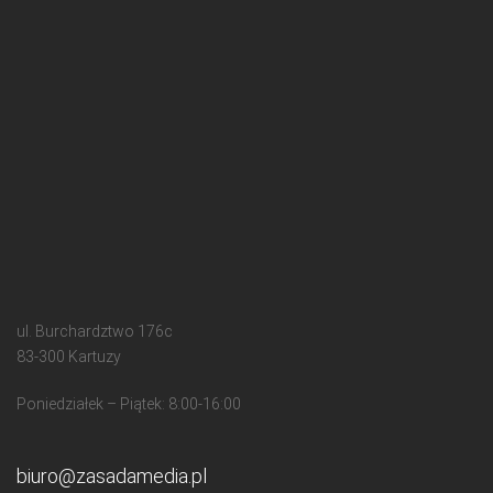
ul. Burchardztwo 176c
83-300 Kartuzy
Poniedziałek – Piątek: 8:00-16:00
biuro@zasadamedia.pl