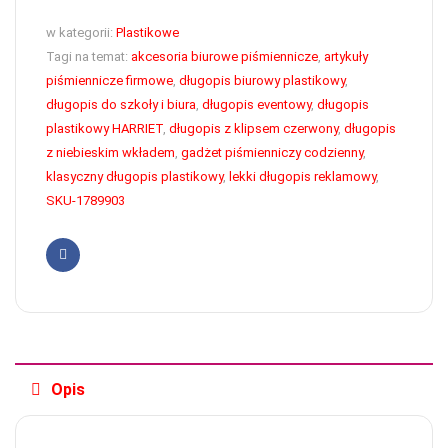
w kategorii:
Plastikowe
Tagi na temat:
akcesoria biurowe piśmiennicze
,
artykuły
piśmiennicze firmowe
,
długopis biurowy plastikowy
,
długopis do szkoły i biura
,
długopis eventowy
,
długopis
plastikowy HARRIET
,
długopis z klipsem czerwony
,
długopis
z niebieskim wkładem
,
gadżet piśmienniczy codzienny
,
klasyczny długopis plastikowy
,
lekki długopis reklamowy
,
SKU-1789903
Facebook
Opis